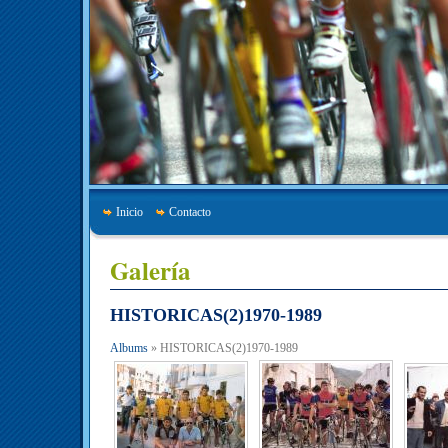
Inicio
Contacto
Galería
HISTORICAS(2)1970-1989
Albums
» HISTORICAS(2)1970-1989