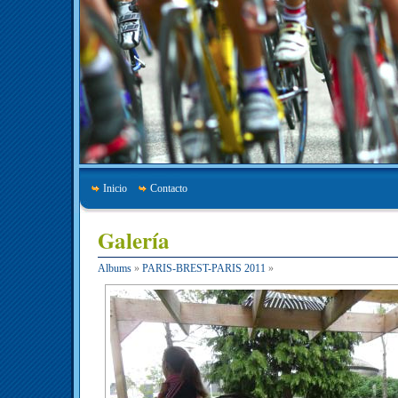
Inicio
Contacto
Galería
Albums
»
PARIS-BREST-PARIS 2011
»